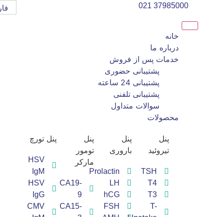
37985000 021
فا
خانه
درباره ما
خدمات پس از فروش
پشتیبانی حضوری
پشتیبانی 24 ساعته
پشتیبانی تلفنی
سوالات متداول
محصولات
پنل
پنل
پنل
پنل تورچ
تیروئید
باروری
تومور
HSV
مارکر
IgM
Prolactin
TSH
HSV
CA19-
LH
T4
IgG
9
hCG
T3
CMV
CA15-
FSH
T-