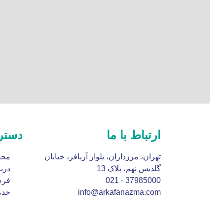
ارتباط با ما
دستر
تهران، مرزداران، بلوار آریافر، خیابان
محص
گلدیس نهم، پلاک 13
دربا
37985000 - 021
فرص
info@arkafanazma.com
خدم