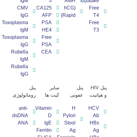
IgM
3
AMH
Upatake
CMV
CA125
(hCG
Free
IgG
AFP
(Rapid
T4
Toxoplasma
PSA
Free
IgM
HE4
T3
Toxoplasma
Free
IgG
PSA
Rubella
CEA
IgM
Rubella
IgG
پنل HIV
پنل
سایر
پنل
و هپاتیت
عفونی
کیت ها
روماتولوژی​
anti-
Vitamin
H
HCV
dsDNA
D
Pylori
Ab
ANA
IgE
Stool
HBs
Ferritin
Ag
Ag