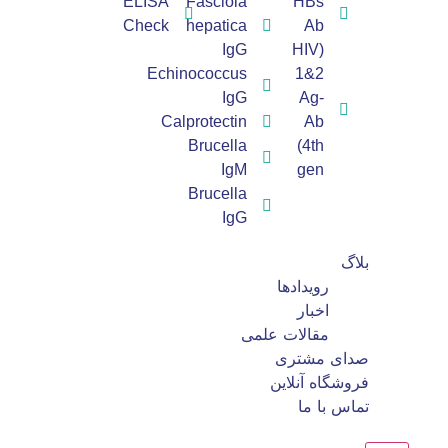
ELISA
Fasciola
HBs
Check
hepatica
Ab
IgG
(HIV
Echinococcus
1&2
IgG
Ag-
Calprotectin
Ab
Brucella
(4th
IgM
gen
Brucella
IgG
بلاگ
رویدادها
اخبار
مقالات علمی
صدای مشتری
فروشگاه آنلاین
تماس با ما