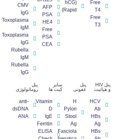
(hCG
Free
CMV
AFP
(Rapid
T4
IgG
PSA
Free
Toxoplasma
HE4
T3
IgM
Free
Toxoplasma
PSA
IgG
CEA
Rubella
IgM
Rubella
IgG
پنل HIV
پنل
سایر
پنل
و هپاتیت
عفونی
کیت ها
روماتولوژی​
anti-
Vitamin
H
HCV
dsDNA
D
Pylori
Ab
ANA
IgE
Stool
HBs
Ferritin
Ag
Ag
ELISA
Fasciola
HBs
Check
hepatica
Ab