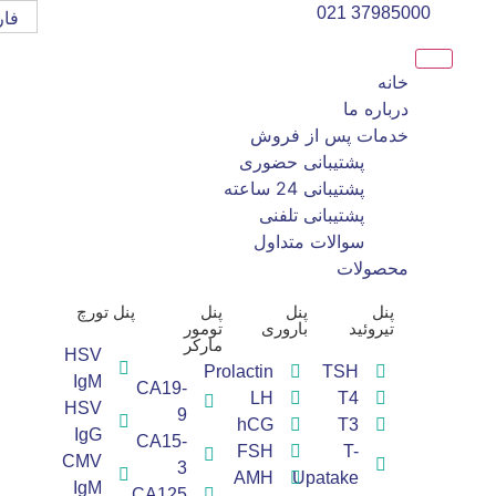
37985000 021
فا
خانه
درباره ما
خدمات پس از فروش
پشتیبانی حضوری
پشتیبانی 24 ساعته
پشتیبانی تلفنی
سوالات متداول
محصولات
پنل
پنل
پنل
پنل تورچ
تیروئید
باروری
تومور
مارکر
HSV
Prolactin
TSH
IgM
CA19-
LH
T4
HSV
9
hCG
T3
IgG
CA15-
FSH
T-
CMV
3
AMH
Upatake
IgM
CA125