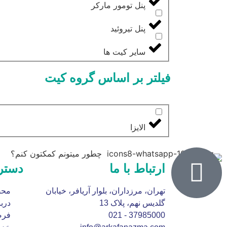
پنل تومور مارکر
پنل تیروئید
سایر کیت ها
فیلتر بر اساس گروه کیت
الایزا
چطور میتونم کمکتون کنم؟
ارتباط با ما
دستر
تهران، مرزداران، بلوار آریافر، خیابان
محص
گلدیس نهم، پلاک 13
دربا
37985000 - 021
فرص