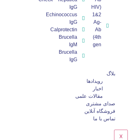
IgG
(HIV
Echinococcus
1&2
IgG
Ag-
Calprotectin
Ab
Brucella
(4th
IgM
gen
Brucella
IgG
بلاگ
رویدادها
اخبار
مقالات علمی
صدای مشتری
فروشگاه آنلاین
تماس با ما
X